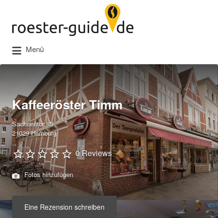
Suchen
nach:
Menü
Kaffeeröster Timm
Sachsentor 15
21029 Hamburg
0 Reviews
Fotos hinzufügen
Eine Rezension schreiben