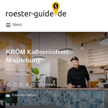
Suchen
nach:
Menü
KRÖM Kaffeerösterei
Magdeburg
Alt Westerhüsen 41
39122 Magdeburg
0 Reviews
Fotos hinzufügen