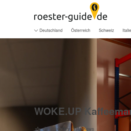
Suchen
nach:
Deutschland
Österreich
Schweiz
Itali
WOKE.UP Kaffeeman
0 Reviews