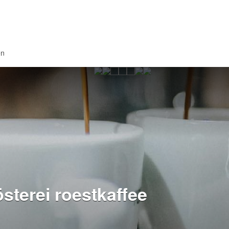
en
österei roestkaffee