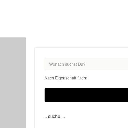
This Location
Nach Eigenschaft filtern:
.. suche....