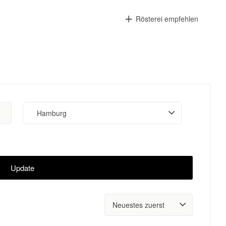
Rösterei empfehlen
Hamburg
Update
Sort
by: