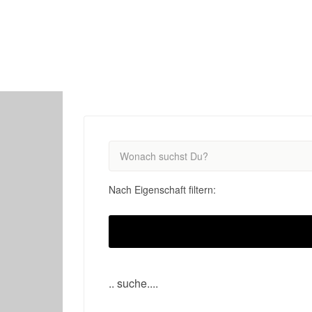
This Location
Nach Eigenschaft filtern:
.. suche....