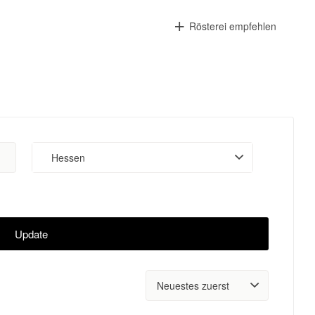
Rösterei empfehlen
Hessen
Update
Sort
by: