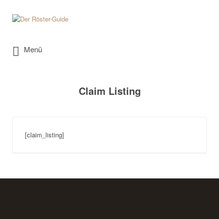
Suchen
nach:
Menü
Claim Listing
[claim_listing]