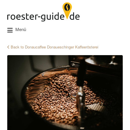
Suchen
nach:
Menü
Back to Donaucaffee Donaueschinger Kaffeerösterei