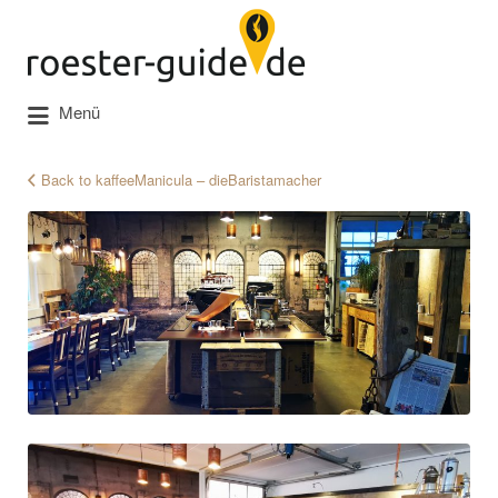
Suchen
nach:
Menü
Back to kaffeeManicula – dieBaristamacher