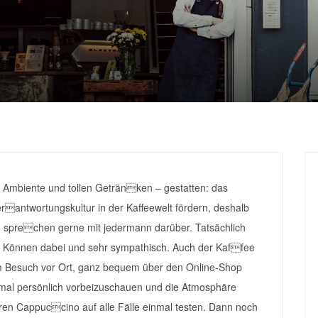
n Ambiente und tollen Getränken – gestatten: das
rantwortungskultur in der Kaffeewelt fördern, deshalb
 sprechen gerne mit jedermann darüber. Tatsächlich
und Können dabei und sehr sympathisch. Auch der Kaffee
m Besuch vor Ort, ganz bequem über den Online-Shop
nmal persönlich vorbeizuschauen und die Atmosphäre
eren Cappuccino auf alle Fälle einmal testen. Dann noch