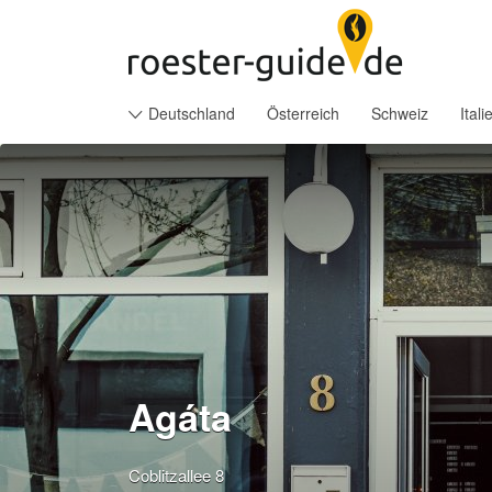
Suchen
nach:
Deutschland
Österreich
Schweiz
Itali
Agáta
Coblitzallee 8