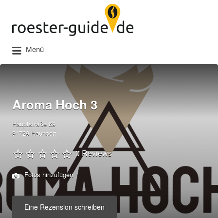
Suchen
nach:
Menü
Aroma Hoch 3
Hauptstraße 69
91729 Haundorf
0 Reviews
Fotos hinzufügen
Eine Rezension schreiben