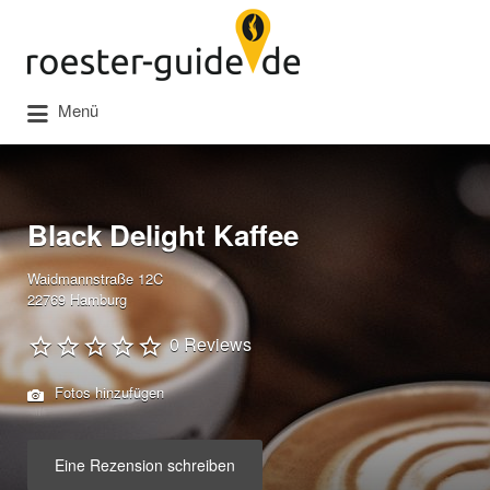
Suchen
nach:
Menü
Black Delight Kaffee
Waidmannstraße 12C
22769 Hamburg
0 Reviews
Fotos hinzufügen
Eine Rezension schreiben