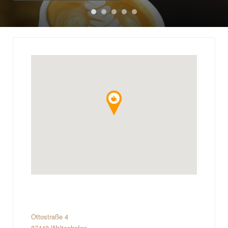
Ottostraße 4
87448 Waltenhofen