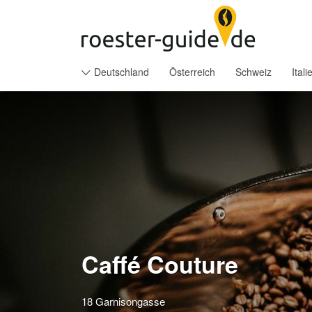
Suchen
nach:
Deutschland
Österreich
Schweiz
Itali
Caffé Couture
18 Garnisongasse