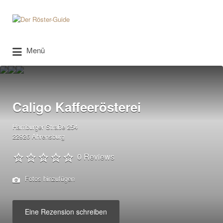
Suchen
nach:
Menü
Caligo Kaffeerösterei
Hamburger Straße 254
22926 Ahrensburg
0 Reviews
Fotos hinzufügen
Eine Rezension schreiben