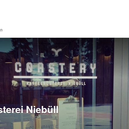
en
terei Niebüll