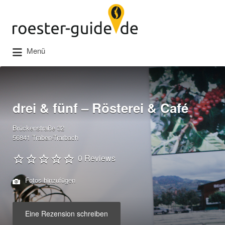
Suchen
nach:
Menü
drei & fünf – Rösterei & Café
Brückenstraße 32
56841 Traben-Trarbach
0 Reviews
Fotos hinzufügen
Eine Rezension schreiben