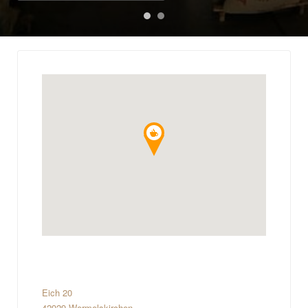
Eich 20
42929 Wermelskirchen