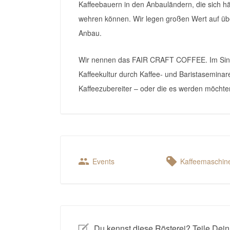
Kaffeebauern in den Anbauländern, die sich h
wehren können. Wir legen großen Wert auf ü
Anbau.
Wir nennen das FAIR CRAFT COFFEE. Im Sinn
Kaffeekultur durch Kaffee- und Baristaseminare
Kaffeezubereiter – oder die es werden möchten.
Events
Kaffeemaschin
Du kennst diese Rösterei? Teile Dein