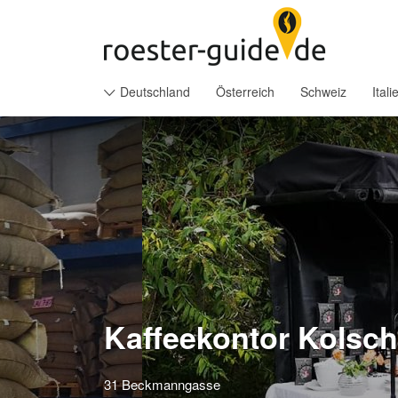
Suchen
nach:
Deutschland
Österreich
Schweiz
Itali
Kaffeekontor Kolsch
31 Beckmanngasse