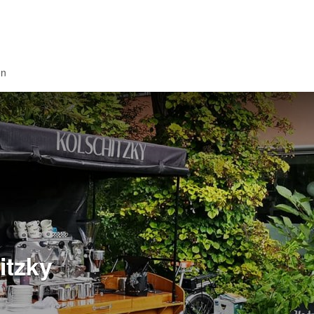
en
itzky