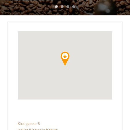
Kirchgasse 5
92533 Wernberg-Köblitz