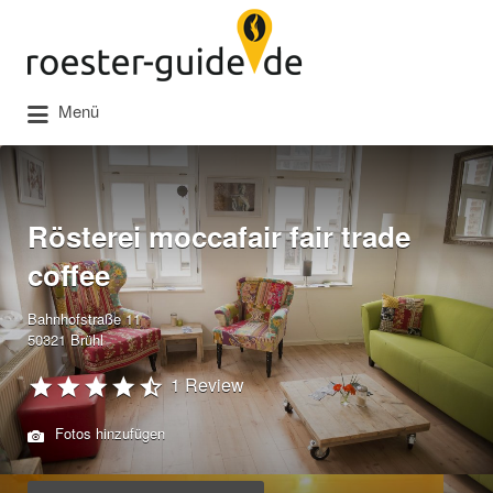
Suchen
nach:
Menü
Rösterei moccafair fair trade
coffee
Bahnhofstraße 11
50321 Brühl
1 Review
Fotos hinzufügen